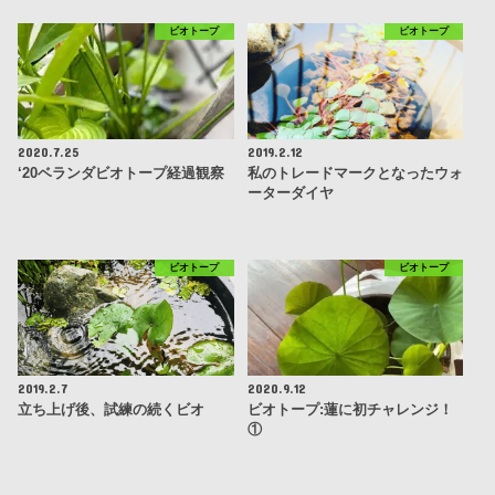
ビオトープ
ビオトープ
2020.7.25
2019.2.12
‘20ベランダビオトープ経過観察
私のトレードマークとなったウォ
ーターダイヤ
ビオトープ
ビオトープ
2019.2.7
2020.9.12
立ち上げ後、試練の続くビオ
ビオトープ:蓮に初チャレンジ！
①