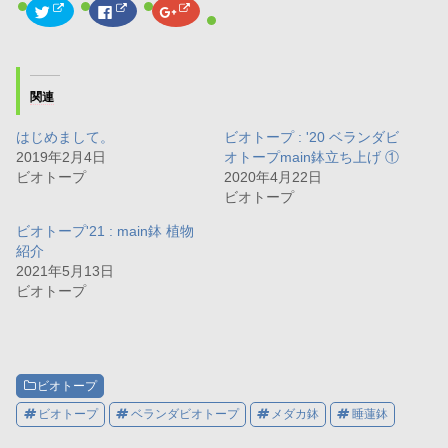
ク
F
ク
リ
a
リ
ッ
c
ッ
ク
e
ク
し
b
し
て
o
て
T
o
G
w
k
o
関連
i
で
o
t
共
g
t
有
l
はじめまして。
ビオトープ : '20 ベランダビ
e
す
e
r
る
+
2019年2月4日
オトープmain鉢立ち上げ ①
で
に
で
共
は
共
ビオトープ
2020年4月22日
有
ク
有
ビオトープ
(
リ
(
新
ッ
新
し
ク
し
ビオトープ'21 : main鉢 植物
い
し
い
ウ
て
ウ
紹介
ィ
く
ィ
2021年5月13日
ン
だ
ン
ド
さ
ド
ビオトープ
ウ
い
ウ
で
(
で
開
新
開
き
し
き
ま
い
ま
す
ウ
す
)
ィ
)
ン
ビオトープ
ド
ウ
で
ビオトープ
ベランダビオトープ
メダカ鉢
睡蓮鉢
開
き