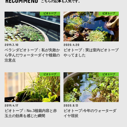
RECOMMEND
こちらの記事も人気です。
ビオトープ
ビオトープ
2019.3.10
2020.4.20
ベランダビオトープ：私が失敗か
ビオトープ : 実は室内ビオトープ
ら学んだウォーターダイヤ植栽の
やってました
注意点
ビオトープ
ビオトープ
2019.4.17
2020.8.13
ビオトープ：No.3植栽内容と赤
ビオトープ:今年のウォーターダ
玉土の効果を感じた瞬間
イヤ現状