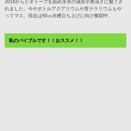
2018からビオトープを始め水草の成長や奥深さに魅了さ
れました。今やボトルアクアリウムや苔テラリウムもや
ってマス。現在は90㎝水槽立ち上げに向け奮闘中。
私のバイブルです！！おススメ！！