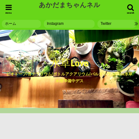
あかだまちゃんネル
menu
search
ホーム
Instagram
Twitter
水草Love
ビオトープ/苔テラリウム/ボトルアクアリウム/パルダリウム/90㎝水草
水槽準備中デス