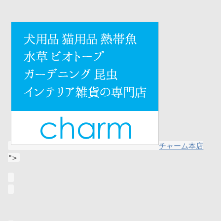
チャーム本店
">