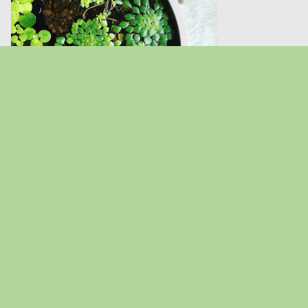
2018からビオトープを始め水草の成長や奥深さに魅了さ
れました。今やボトルアクアリウムや苔テラリウムもや
ってマス。現在は90㎝水槽立ち上げに向け奮闘中。
私のバイブルです！！おススメ！！