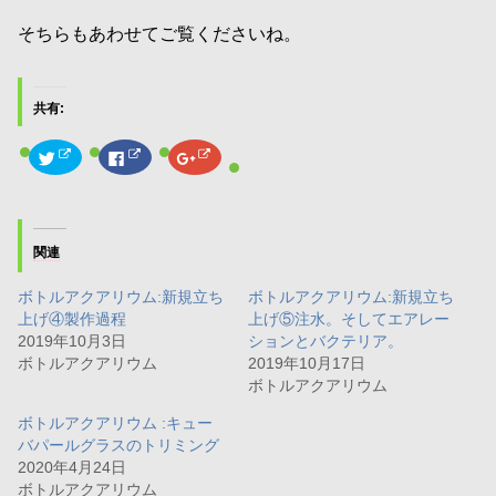
そちらもあわせてご覧くださいね。
共有:
ク
F
ク
リ
a
リ
ッ
c
ッ
ク
e
ク
し
b
し
て
o
て
T
o
G
w
k
o
関連
i
で
o
t
共
g
t
有
l
ボトルアクアリウム:新規立ち
ボトルアクアリウム:新規立ち
e
す
e
r
る
+
上げ④製作過程
上げ⑤注水。そしてエアレー
で
に
で
共
は
共
2019年10月3日
ションとバクテリア。
有
ク
有
ボトルアクアリウム
2019年10月17日
(
リ
(
新
ッ
新
ボトルアクアリウム
し
ク
し
い
し
い
ウ
て
ウ
ボトルアクアリウム :キュー
ィ
く
ィ
バパールグラスのトリミング
ン
だ
ン
ド
さ
ド
2020年4月24日
ウ
い
ウ
で
(
で
ボトルアクアリウム