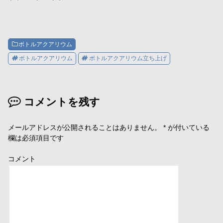
開
新
開
き
し
き
ま
い
ま
す
ウ
す
)
ィ
)
ン
ド
ウ
ボトルアクアリウム
で
開
ボトルアクアリウム
ボトルアクアリウム立ち上げ
き
ま
す
)
コメントを残す
メールアドレスが公開されることはありません。
*
が付いている
欄は必須項目です
コメント