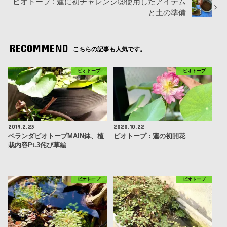
ビオトープ : 蓮に初チャレンジ③使用したアイテム
と土の準備
RECOMMEND
こちらの記事も人気です。
ビオトープ
ビオトープ
2019.2.23
2020.10.22
ベランダビオトープMAIN鉢、植
ビオトープ : 蓮の初開花
栽内容Pt.3侘び草編
ビオトープ
ビオトープ