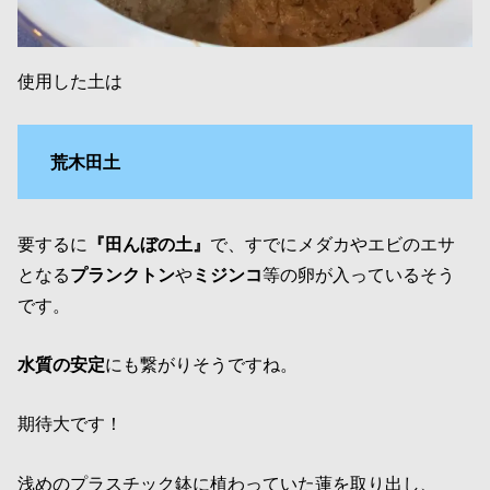
使用した土は
荒木田土
要するに
『田んぼの土』
で、すでにメダカやエビのエサ
となる
プランクトン
や
ミジンコ
等の卵が入っているそう
です。
水質の安定
にも繋がりそうですね。
期待大です！
浅めのプラスチック鉢に植わっていた蓮を取り出し、