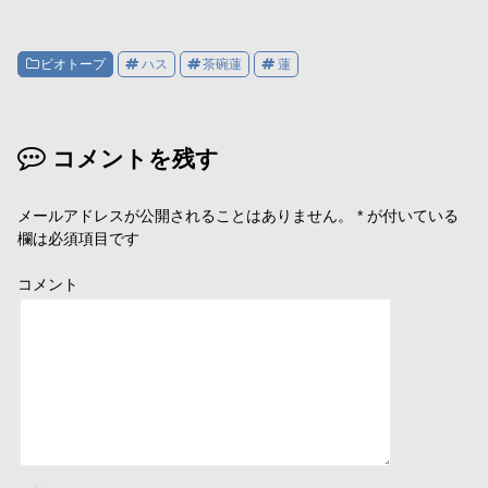
す
ウ
す
)
ィ
)
ン
ド
ウ
ビオトープ
ハス
茶碗蓮
蓮
で
開
き
ま
す
)
コメントを残す
メールアドレスが公開されることはありません。
*
が付いている
欄は必須項目です
コメント