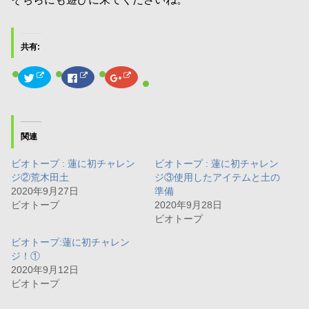
共有:
ク
F
ク
リ
a
リ
ッ
c
ッ
ク
e
ク
し
b
し
て
o
て
T
o
G
w
k
o
関連
i
で
o
t
共
g
t
有
l
ビオトープ : 蓮に初チャレン
ビオトープ : 蓮に初チャレン
e
す
e
r
る
+
ジ②荒木田土
ジ③使用したアイテムと土の
で
に
で
共
は
共
2020年9月27日
準備
有
ク
有
ビオトープ
2020年9月28日
(
リ
(
新
ッ
新
ビオトープ
し
ク
し
い
し
い
ウ
て
ウ
ビオトープ:蓮に初チャレン
ィ
く
ィ
ジ！①
ン
だ
ン
ド
さ
ド
2020年9月12日
ウ
い
ウ
で
(
で
ビオトープ
開
新
開
き
し
き
ま
い
ま