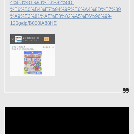
4%E3%81%93%E3%82%8D-
%E6%B0%B4%E7%94%9F%E6%A4%8D%E7%89
%A9%E3%81%AE%E8%82%A5%E6%96%99-
120g/dp/B000IA88HE