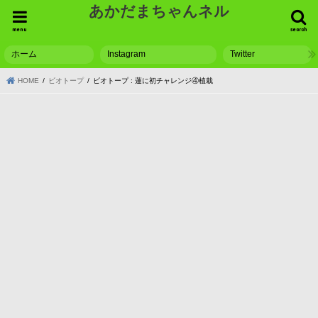
あかだまちゃんネル
menu
search
ホーム
Instagram
Twitter
HOME
ビオトープ
ビオトープ : 蓮に初チャレンジ④植栽