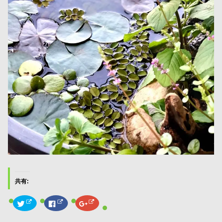
共有:
ク
F
ク
リ
a
リ
ッ
c
ッ
ク
e
ク