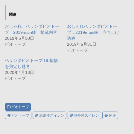
し
b
し
て
o
て
T
o
G
w
k
o
関連
i
で
o
t
共
g
t
有
l
おしゃれ、ベランダビオトー
おしゃれベランダビオトー
e
す
e
r
る
+
プ：2019main鉢、植栽内容
プ：2019main鉢、立ち上げ
で
に
で
共
は
共
2019年5月30日
過程
有
ク
有
ビオトープ
2019年5月31日
(
リ
(
新
ッ
新
ビオトープ
し
ク
し
い
し
い
ウ
て
ウ
ベランダビオトープ'19:植物
ィ
く
ィ
を剪定し越冬
ン
だ
ン
ド
さ
ド
2020年4月18日
ウ
い
ウ
で
(
で
ビオトープ
開
新
開
き
し
き
ま
い
ま
す
ウ
す
)
ィ
)
ン
ド
ウ
ビオトープ
で
開
ビオトープ
温帯性スイレン
熱帯性スイレン
睡蓮
き
ま
す
)