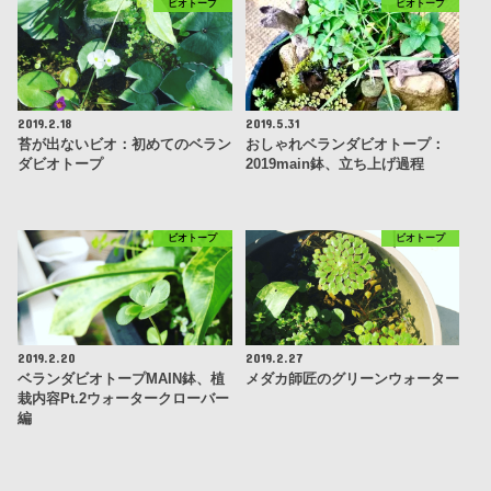
ビオトープ
ビオトープ
2019.2.18
2019.5.31
苔が出ないビオ：初めてのベラン
おしゃれベランダビオトープ：
ダビオトープ
2019main鉢、立ち上げ過程
ビオトープ
ビオトープ
2019.2.20
2019.2.27
ベランダビオトープMAIN鉢、植
メダカ師匠のグリーンウォーター
栽内容Pt.2ウォータークローバー
編