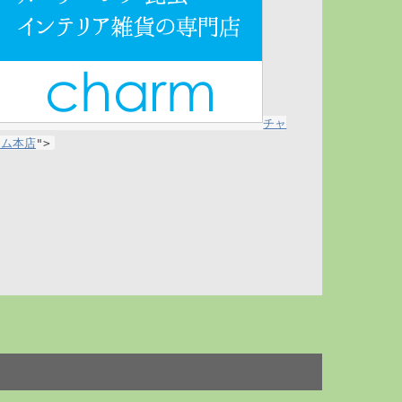
チャ
ーム本店
">