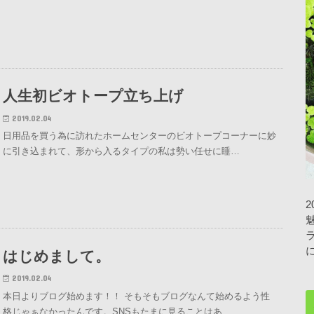
人生初ビオトープ立ち上げ
2019.02.04
日用品を買う為に訪れたホームセンターのビオトープコーナーに妙
に引き込まれて、形から入るタイプの私は勢い任せに睡…
はじめまして。
2019.02.04
本日よりブログ始めます！！ そもそもブログなんて始めるよう性
格じゃぁなかったんです。SNSもたまに見ることはあ…