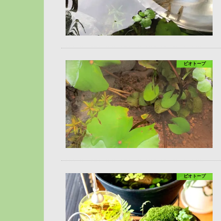
ビオトープ
ビオトープ