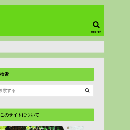
search
検索
このサイトについて