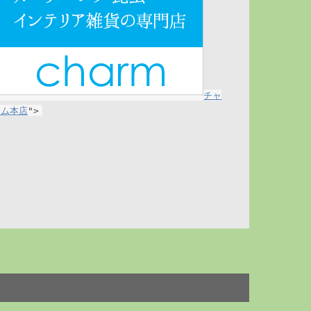
チャ
ーム本店
">