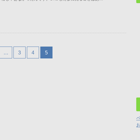
…
3
4
5