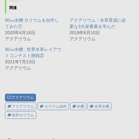
T
o
G
w
k
o
関連
i
で
o
t
共
g
t
有
l
90㎝水槽:カリウムを自作し
アクアリウム：水草育成に必
e
す
e
r
る
+
てみた①
要な3大栄養素を学んだ
で
に
で
共
は
共
2020年4月16日
2019年6月10日
有
ク
有
アクアリウム
アクアリウム
(
リ
(
新
ッ
新
し
ク
し
90㎝水槽 : 世界水草レイアウ
い
し
い
ウ
て
ウ
トコンテスト挑戦②
ィ
く
ィ
2021年7月13日
ン
だ
ン
ド
さ
ド
アクアリウム
ウ
い
ウ
で
(
で
開
新
開
き
し
き
ま
い
ま
す
ウ
す
)
ィ
)
ン
アクアリウム
ド
ウ
で
アクアリウム
カリウム自作
水槽
水草水槽
開
き
自作カリウム
ま
す
)