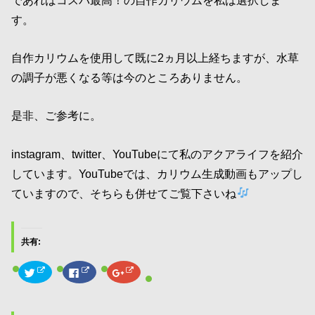
す。
自作カリウムを使用して既に2ヵ月以上経ちますが、水草
の調子が悪くなる等は今のところありません。
是非、ご参考に。
instagram、twitter、YouTubeにて私のアクアライフを紹介
しています。YouTubeでは、カリウム生成動画もアップし
ていますので、そちらも併せてご覧下さいね
共有:
ク
F
ク
リ
a
リ
ッ
c
ッ
ク
e
ク
し
b
し
て
o
て