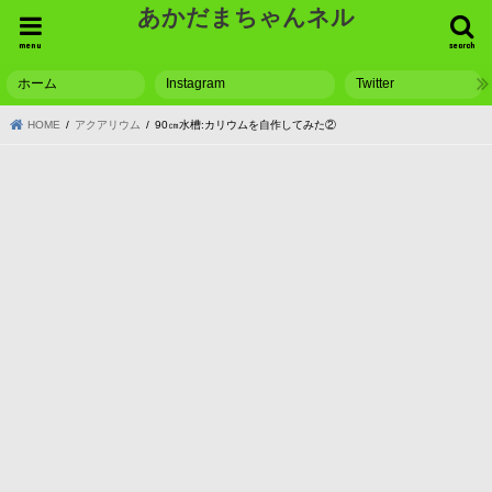
あかだまちゃんネル
menu
search
ホーム
Instagram
Twitter
HOME
アクアリウム
90㎝水槽:カリウムを自作してみた②