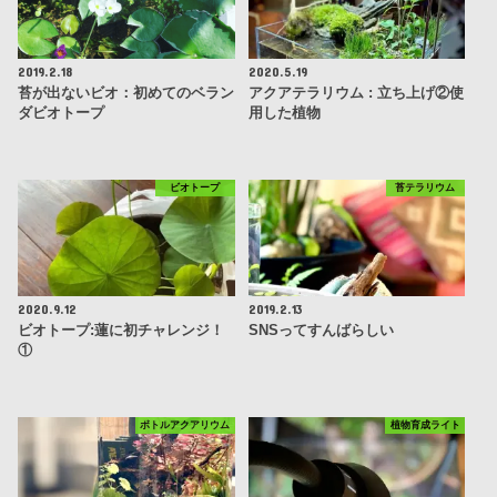
2019.2.18
2020.5.19
苔が出ないビオ：初めてのベラン
アクアテラリウム : 立ち上げ②使
ダビオトープ
用した植物
ビオトープ
苔テラリウム
2020.9.12
2019.2.13
ビオトープ:蓮に初チャレンジ！
SNSってすんばらしい
①
ボトルアクアリウム
植物育成ライト