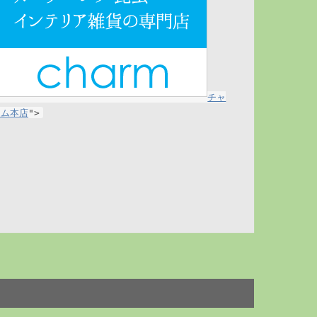
チャ
ーム本店
">